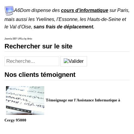
A6Dom dispense des
cours d'informatique
sur
Paris
,
mais aussi les
Yvelines
,
l'
Essonne
, les
Hauts-de-Seine
et
le
Val d'Oise
,
sans frais de déplacement.
Joomla SEF URLs by Artio
Rechercher sur le site
Nos clients témoignent
Témoignage sur l'Assistance Informatique à
Cergy 95000