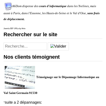
A6Dom dispense des
cours d'informatique
dans
les
Yvelines
, mais
aussi à
Paris
, dans
l'
Essonne
, les
Hauts-de-Seine
et le
Val d'Oise
,
sans frais
de déplacement.
Joomla SEF URLs by Artio
Rechercher sur le site
Nos clients témoignent
Témoignage sur le Dépannage Informatique au
Val Saint Germain 91530
suite a 2 dépannages:
"