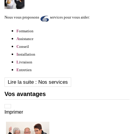
Nous vous proposons
services pour vous aider:
F
ormation
A
ssistance
C
onseil
I
nstallation
L
ivraison
E
ntretien
Lire la suite : Nos services
Vos avantages
Imprimer