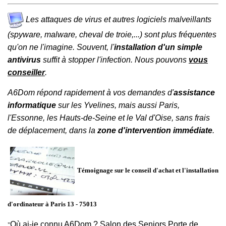
Les attaques de virus et autres logiciels malveillants
(spyware, malware, cheval de troie,...) sont plus fréquentes
qu'on ne l'imagine. Souvent, l'
installation d'un simple
antivirus
suffit à stopper l'infection. Nous pouvons
vous
conseiller
.
A6Dom répond rapidement à vos demandes d'
assistance
informatique
sur les
Yvelines
, mais aussi
Paris
,
l'
Essonne
, les
Hauts-de-Seine
et le
Val d'Oise
, sans frais
de déplacement, dans la
zone d'intervention immédiate
.
Témoignage sur le conseil d'achat et l'installation
d'ordinateur à Paris 13 - 75013
Où ai-je connu A6Dom ? Salon des Seniors Porte de
"