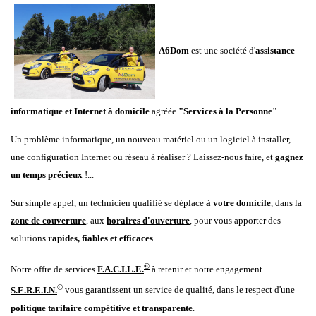
A6Dom
est une société d'
assistance
informatique et Internet à domicile
agréée
"Services à la Personne"
.
Un problème informatique, un nouveau matériel ou un logiciel à installer,
une configuration Internet ou réseau à réaliser ? Laissez-nous faire, et
gagnez
un temps précieux
!...
Sur simple appel, un technicien qualifié se déplace
à votre domicile
, dans la
zone de couverture
, aux
horaires d'ouverture
, pour vous apporter des
solutions
rapides,
fiables et efficaces
.
©
Notre offre de services
F.A.C.I.L.E.
à retenir et notre engagement
©
S.E.R.E.I.N.
vous garantissent un service de qualité, dans le respect d'une
politique tarifaire compétitive et transparente
.