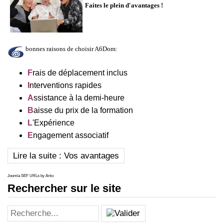
Faites le plein d'avantages !
bonnes raisons de choisir A6Dom:
F
rais de déplacement inclus
I
nterventions rapides
A
ssistance à la demi-heure
B
aisse du prix de la formation
L
'Expérience
E
ngagement associatif
Lire la suite : Vos avantages
Joomla SEF URLs by Artio
Rechercher sur le site