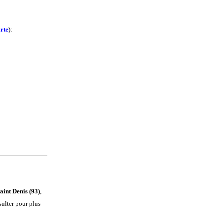
arte
):
aint Denis (93)
,
sulter pour plus