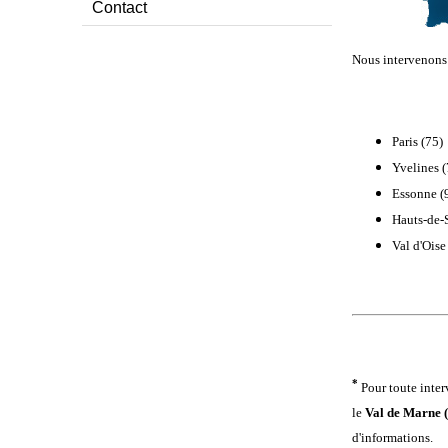
Contact
Nous intervenon
Paris (75)
Yvelines (
Essonne (
Hauts-de-
Val d'Oise
*
Pour toute inte
le
Val de Marne 
d'informations.