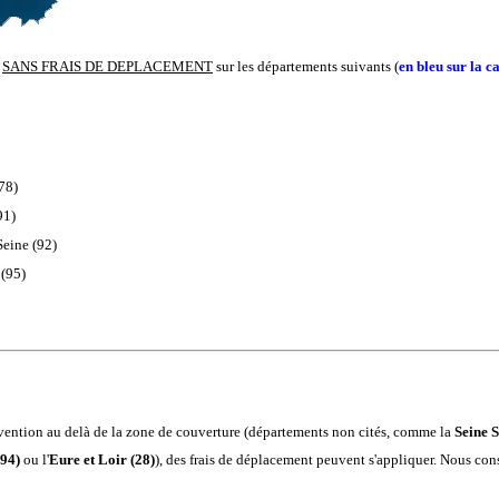
s
SANS FRAIS DE DEPLACEMENT
sur
les départements suivants (
en bleu sur la c
78)
91)
Seine (92)
 (95)
rvention au delà de la zone de couverture (départements non cités, comme la
Seine S
(94)
ou l'
Eure et Loir (28)
), des frais de déplacement peuvent s'appliquer. Nous con