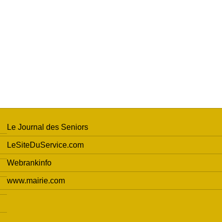
Le Journal des Seniors
LeSiteDuService.com
Webrankinfo
www.mairie.com