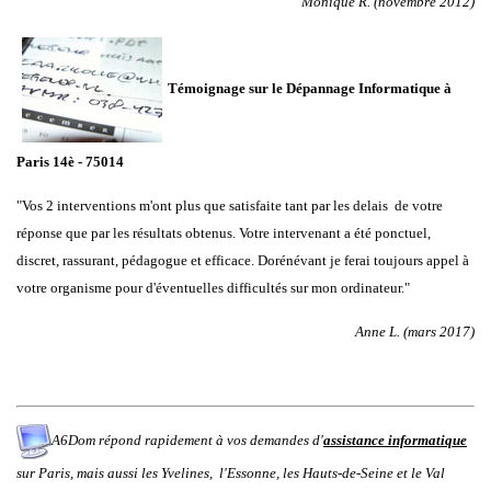
Monique R. (novembre 2012)
Témoignage sur le Dépannage Informatique à
Paris 14è - 75014
"
Vos 2 interventions m'ont plus que satisfaite tant par les delais de votre
réponse que par les résultats obtenus. Votre intervenant a été ponctuel,
discret, rassurant, pédagogue et efficace. Dorénévant je ferai toujours appel à
votre organisme pour d'éventuelles difficultés sur mon ordinateur.
"
Anne L. (mars 2017)
A6Dom répond rapidement à vos demandes d'
assistance informatique
sur
Paris
,
mais aussi
les
Yvelines
,
l'
Essonne
, les
Hauts-de-Seine
et le
Val