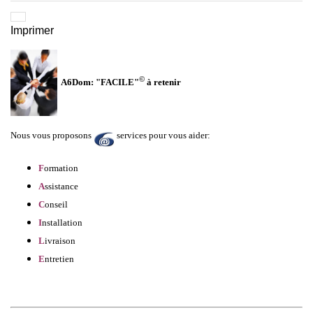
Imprimer
©
A6Dom: "FACILE"
à retenir
Nous vous proposons
services pour vous aider:
F
ormation
A
ssistance
C
onseil
I
nstallation
L
ivraison
E
ntretien