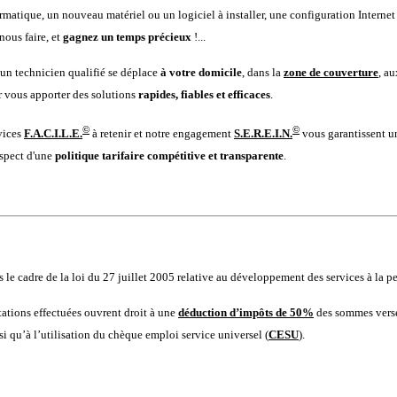
matique, un nouveau matériel ou un logiciel à installer, une configuration Internet
-nous faire, et
gagnez un temps précieux
!...
 un technicien qualifié se déplace
à votre domicile
, dans la
zone de couverture
, a
r vous apporter des solutions
rapides,
fiables et efficaces
.
©
©
rvices
F.A.C.I.L.E.
à retenir et notre engagement
S.E.R.E.I.N.
vous garantissent u
espect d'une
politique tarifaire compétitive et transparente
.
le cadre de la loi du 27 juillet 2005 relative au développement des services à la p
estations effectuées ouvrent droit à une
déduction d’impôts de 50%
des sommes versé
i qu’à l’utilisation du chèque emploi service universel (
CESU
).