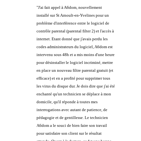
"J'ai fait appel à A6dom, nouvellement
installé sur St Arnoult-en-Yvelines pour un
problème d'interférence entre le logiciel de
contrôle parental (parental filter 2) et l'accès à
internet. Etant donné que j'avais perdu les
codes administrateurs du logiciel, A6dom est
intervenu sous 48h et a mis moins d'une heure
pour désinstaller le logiciel incriminé, mettre
en place un nouveau filtre parental gratuit (et
efficace) et en a profité pour supprimer tous
les virus du disque dur. Je dois dire que j'ai été
enchanté qu'un technicien se déplace à mon
domicile, qu'il réponde à toutes mes
interrogations avec autant de patience, de
pédagogie et de gentillesse. Le technicien
A6dom a le souci de bien faire son travail
pour satisfaire son client sur le résultat