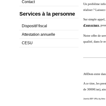
Contact
Un problème infor
réaliser ? Laissez
Services à la personne
Sur simple appel,
d'ouverture
, pou
Dispositif fiscal
Attestation annuelle
Notre offre de se
qualité, dans le r
CESU
A6Dom entre dans 
A ce titre, les pr
de 3000€/an), ains
Joomla SEF URLs by Artio