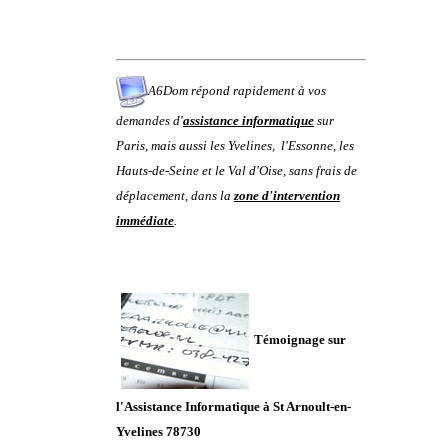
A6Dom répond rapidement à vos
demandes d'
assistance informatique
sur
Paris
,
mais aussi
les
Yvelines
,
l'
Essonne
, les
Hauts-de-Seine
et le
Val d'Oise
, sans frais de
déplacement, dans la
zone d'intervention
immédiate
.
Témoignage sur
l'Assistance Informatique à St Arnoult-en-
Yvelines 78730