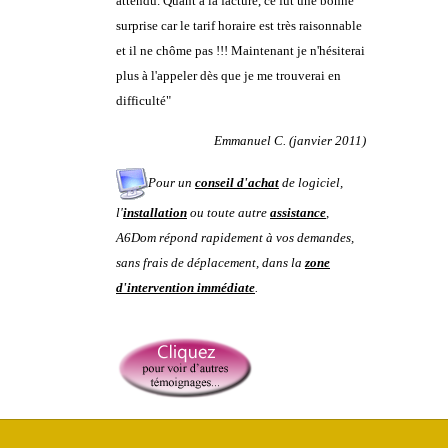
attendu. Quant à la facture, ce fut une bonne
surprise car le tarif horaire est très raisonnable
et il ne chôme pas !!! Maintenant je n'hésiterai
plus à l'appeler dès que je me trouverai en
difficulté"
Emmanuel C. (janvier 2011)
Pour un
conseil d'achat
de logiciel,
l'
installation
ou toute autre
assistance
,
A6Dom répond rapidement à vos demandes
,
sans frais de déplacement, dans la
zone
d'intervention immédiate
.