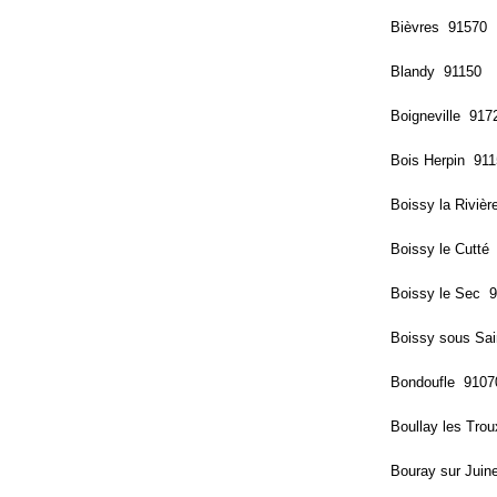
Bièvres 91570
Blandy 91150
Boigneville 917
Bois Herpin 91
Boissy la Riviè
Boissy le Cutté
Boissy le Sec 
Boissy sous Sa
Bondoufle 9107
Boullay les Tro
Bouray sur Jui