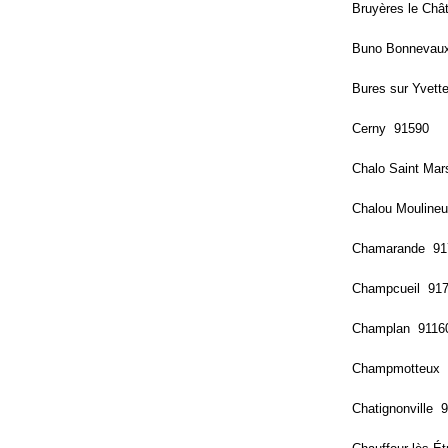
Bruyères le Châ
Buno Bonnevau
Bures sur Yvett
Cerny 91590
Chalo Saint Ma
Chalou Mouline
Chamarande 91
Champcueil 91
Champlan 9116
Champmotteux 
Chatignonville 