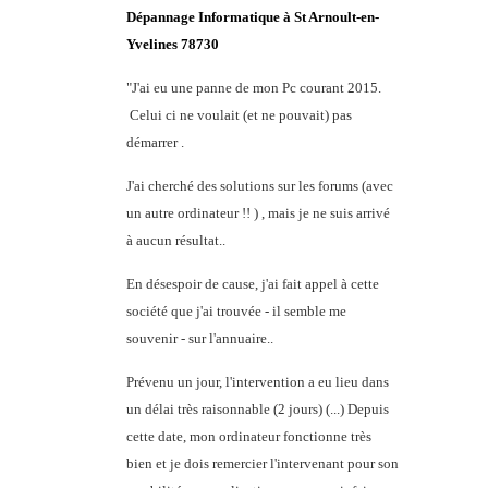
Dépannage Informatique à St Arnoult-en-
Yvelines 78730
"J'ai eu une panne de mon Pc courant 2015.
Celui ci ne voulait (et ne pouvait) pas
démarrer .
J'ai cherché des solutions sur les forums (avec
un autre ordinateur !! ) , mais je ne suis arrivé
à aucun résultat..
En désespoir de cause, j'ai fait appel à cette
société que j'ai trouvée - il semble me
souvenir - sur l'annuaire..
Prévenu un jour, l'intervention a eu lieu dans
un délai très raisonnable (2 jours) (...) Depuis
cette date, mon ordinateur fonctionne très
bien et je dois remercier l'intervenant pour son