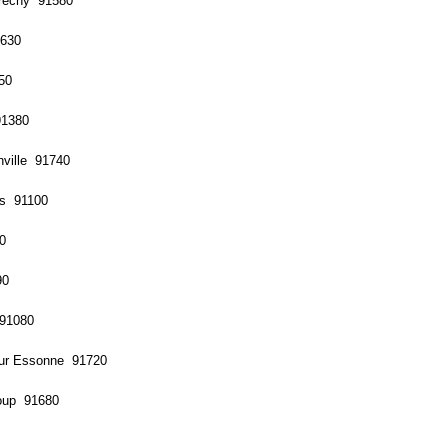
tréchy 91580
1630
50
91380
nville 91740
es 91100
0
90
91080
ur Essonne 91720
oup 91680