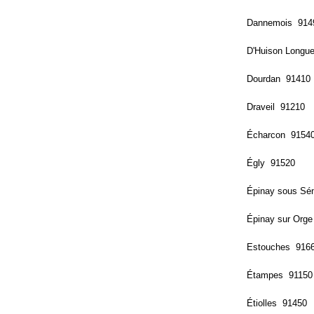
Dannemois 914
D'Huison Longue
Dourdan 91410
Draveil 91210
Écharcon 9154
Égly 91520
Épinay sous Sé
Épinay sur Org
Estouches 916
Étampes 91150
Étiolles 91450