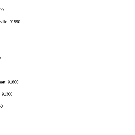
90
ville 91590
0
nart 91860
e 91360
60