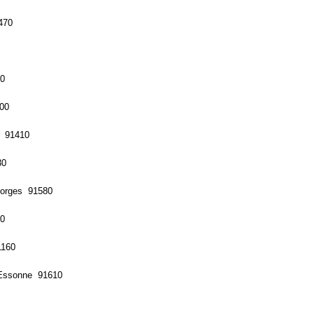
470
90
00
e 91410
30
eorges 91580
30
1160
 Essonne 91610