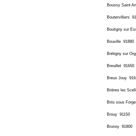
Boussy Saint A
Boutervilliers 9
Boutigny sur E
Bouville 91880
Brétigny sur Or
Breuillet 91650
Breux Jouy 916
Brières les Sce
Briis sous Forg
Brouy 91150
Brunoy 91800