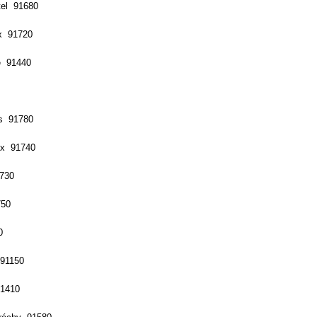
tel 91680
x 91720
e 91440
rs 91780
ux 91740
730
750
0
91150
91410