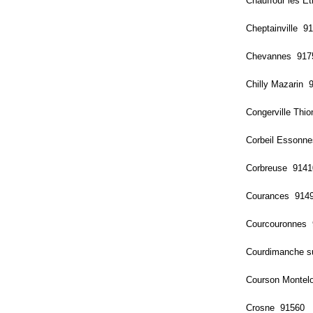
Chauffour lès É
Cheptainville 9
Chevannes 917
Chilly Mazarin 
Congerville Thio
Corbeil Essonn
Corbreuse 9141
Courances 914
Courcouronnes 
Courdimanche s
Courson Montel
Crosne 91560