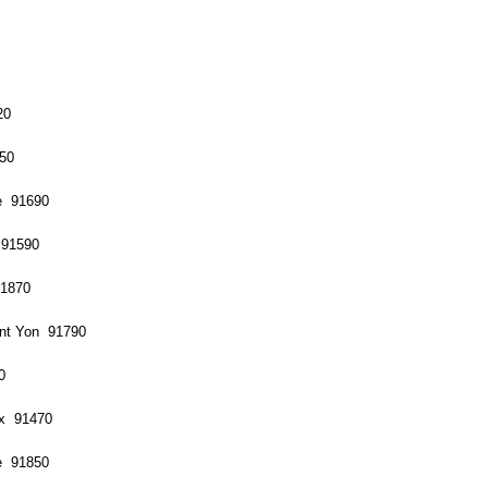
20
150
re 91690
 91590
91870
int Yon 91790
0
ux 91470
ne 91850