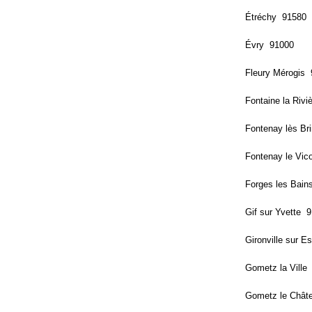
Étréchy 91580
Évry 91000
Fleury Mérogis
Fontaine la Riv
Fontenay lès Br
Fontenay le Vi
Forges les Bai
Gif sur Yvette 
Gironville sur 
Gometz la Ville
Gometz le Chât