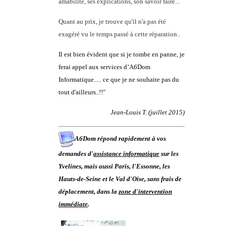
amabilité, ses explications, son savoir faire...
Quant au prix, je trouve qu'il n'a pas été
exagéré vu le temps passé à cette réparation..
Il est bien évident que si je tombe en panne, je
ferai appel aux services d’A6Dom
Informatique..... ce que je ne souhaite pas du
tout d'ailleurs..!!"
Jean-Louis T. (juillet 2015)
A6Dom répond rapidement à vos
demandes d'
assistance informatique
sur les
Yvelines
, mais aussi
Paris
,
l'
Essonne
, les
Hauts-de-Seine
et le
Val d'Oise
, sans frais de
déplacement, dans la
zone d'intervention
immédiate
.