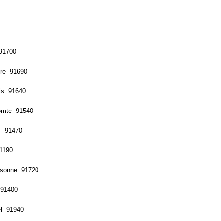
 91700
ière 91690
iis 91640
comte 91540
ns 91470
91190
Essonne 91720
 91400
el 91940