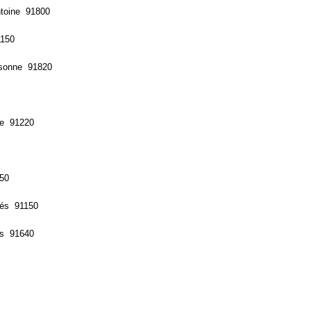
ntoine 91800
1150
ssonne 91820
ge 91220
50
llés 91150
es 91640