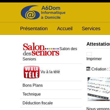
Présentation
Accueil
Services
Attestatio
Salon des
Imprimer
Seniors
Création : 
Vu à la télé
Bons Plans
Technique
Déduction fiscale
Nous venons d