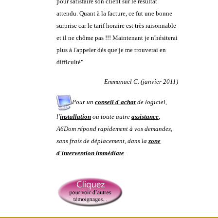
pour satisfaire son client sur le résultat
attendu. Quant à la facture, ce fut une bonne
surprise car le tarif horaire est très raisonnable
et il ne chôme pas !!! Maintenant je n'hésiterai
plus à l'appeler dès que je me trouverai en
difficulté"
Emmanuel C. (janvier 2011)
Pour un
conseil d'achat
de logiciel,
l'
installation
ou toute autre
assistance
,
A6Dom répond rapidement à vos demandes
,
sans frais de déplacement, dans la
zone
d'intervention immédiate
.