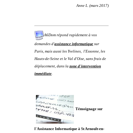
Anne L. (mars 2017)
A6Dom répond rapidement à vos
demandes d'
assistance informatique
sur
Paris
,
mais aussi
les
Yvelines
,
l'
Essonne
, les
Hauts-de-Seine
et le
Val d'Oise
, sans frais de
déplacement, dans la
zone d'intervention
immédiate
.
Témoignage sur
l'Assistance Informatique à St Arnoult-en-