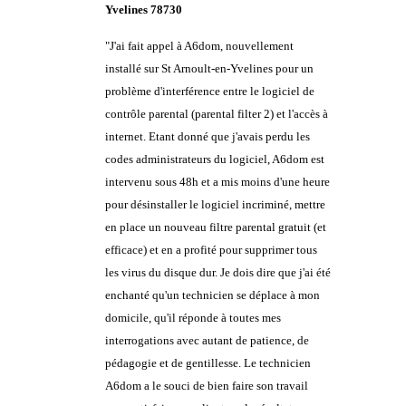
Yvelines 78730
"J'ai fait appel à A6dom, nouvellement
installé sur St Arnoult-en-Yvelines pour un
problème d'interférence entre le logiciel de
contrôle parental (parental filter 2) et l'accès à
internet. Etant donné que j'avais perdu les
codes administrateurs du logiciel, A6dom est
intervenu sous 48h et a mis moins d'une heure
pour désinstaller le logiciel incriminé, mettre
en place un nouveau filtre parental gratuit (et
efficace) et en a profité pour supprimer tous
les virus du disque dur. Je dois dire que j'ai été
enchanté qu'un technicien se déplace à mon
domicile, qu'il réponde à toutes mes
interrogations avec autant de patience, de
pédagogie et de gentillesse. Le technicien
A6dom a le souci de bien faire son travail