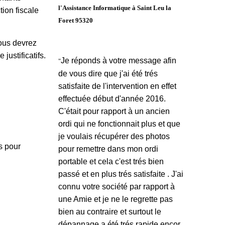
l'Assistance Informatique à Saint Leu la
ion fiscale
Foret 95320
Vous devrez
justificatifs.
Je réponds à votre message afin
"
de vous dire que j'ai été trés
satisfaite de l'intervention en effet
effectuée début d'année 2016.
C'était pour rapport à un ancien
ordi qui ne fonctionnait plus et que
je voulais récupérer des photos
s pour
pour remettre dans mon ordi
portable et cela c'est trés bien
passé et en plus trés satisfaite . J'ai
connu votre société par rapport à
une Amie et je ne le regrette pas
bien au contraire et surtout le
dépannage a été trés rapide encor