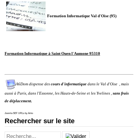
Formation
Informatique Val d'Oise (95)
Formation Informatique à Saint Ouen l'Aumone 95310
A6Dom dispense des
cours d'informatique
dans
le
Val d'Oise
, mais
aussi à
Paris
, dans
l'
Essonne
, les
Hauts-de-Seine
et les
Yvelines
,
sans frais
de déplacement.
Joomla SEF URLs by Artio
Rechercher sur le site