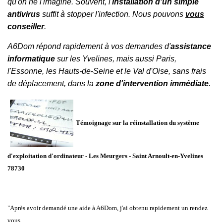
qu'on ne l'imagine. Souvent, l'
installation d'un simple
antivirus
suffit à stopper l'infection. Nous pouvons
vous
conseiller
.
A6Dom répond rapidement à vos demandes d'
assistance
informatique
sur les
Yvelines
, mais aussi
Paris
,
l'
Essonne
, les
Hauts-de-Seine
et le
Val d'Oise
, sans frais
de déplacement, dans la
zone d'intervention immédiate
.
Témoignage sur la réinstallation du système
d'exploitation d'ordinateur - Les Meurgers -
Saint Arnoult-en-Yvelines
78730
"Après avoir demandé une aide à A6Dom, j'ai obtenu rapidement un rendez
vous.