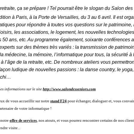
retraite, ça se prépare ! Tel pourrait être le slogan du Salon des
ition à Paris, à la Porte de Versailles, du 3 au 6 avril. Il est org
atiques pour répondre à toutes vos questions sur le patrimoine, l
oisirs, les associations, le logement, les nouvelles technologies,
ès 50 ans, etc. Au programme également, soixante conférences 
 experts sur des thèmes très variés : la transmission de patrimoin
a médecine, la mémoire, l’informatique pour tous, la sécurité à 
 à l’âge de la retraite, etc. De nombreux ateliers vous permettro
façon ludique de nouvelles passions : la danse country, le yoga
i-chi…
es informations sur le site
http://www.salondesseniors.com
ux de vous accueillir sur notre
stand F24
pour échanger, dialoguer et, vous convain
enaire de votre informatique !
 notre
offre de services
, nos atouts, et vous pourrez rencontrer certains de nos clien
ndre visite...