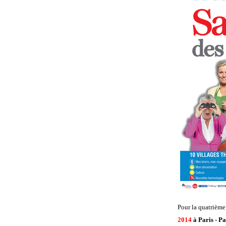
Pour la quatrième
2014
à Paris - Pa