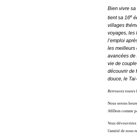
Bien vivre sa 
e
tient sa 16
éd
villages thém
voyages, les l
l’emploi apr
les meilleurs
avancées de l
vie de couple
découvrir de 
douce, le Ta
Retrouvez toutes l
Nous serons heure
A6Dom comme part
Vous dévouvrirez
l'amitié de nous re