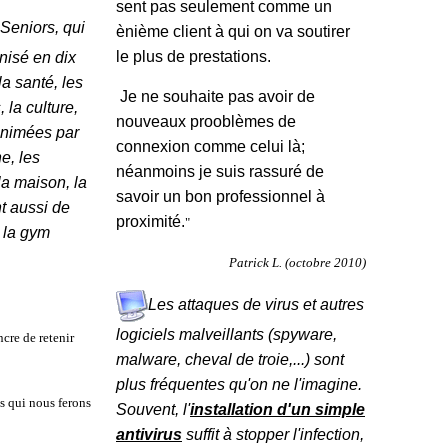
sent pas seulement comme un
 Seniors, qui
ènième client à qui on va soutirer
le plus de prestations.
anisé en dix
a santé, les
Je ne souhaite pas avoir de
 la culture,
nouveaux prooblèmes de
animées par
connexion comme celui là;
e, les
néanmoins je suis rassuré de
la maison, la
savoir un bon professionnel à
nt aussi de
proximité.
"
, la gym
Patrick L. (octobre 2010)
Les attaques de virus et autres
logiciels malveillants (spyware,
cre de retenir
malware, cheval de troie,...) sont
plus fréquentes qu'on ne l'imagine.
ts qui nous ferons
Souvent, l'
installation d'un simple
antivirus
suffit à stopper l'infection,