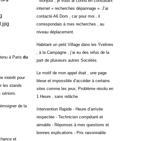
" Bonjour , je vous ai connu en consultant
internet « recherches dépannage ». J’ai
contacté A6 Dom , car pour moi , il
correspondais à mes recherches , au
niveau déplacement
.
Habitant un petit Village dans les Yvelines
, à la Campagne , j’ai eu des refus de la
 tenu à Paris
du
part de plusieurs autres Sociétés.
Le motif de mon appel était , une page
re intérêt pour
bleue et impossible d’accéder à certains
ur les stands
sites comme les jeux; Problème résolu en
 séniors.
1 Heure , sans relâche.
 témoigner de la
Intervention Rapide - Heure d’arrivée
respectée - Technicien compétant et
aimable - Réponses à mes questions et
bonnes explications - Prix raisonnable
chance et