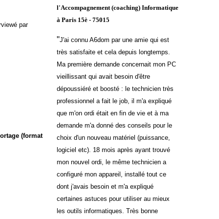
l'Accompagnement (coaching) Informatique
à Paris 15è - 75015
erviewé par
"
J'ai connu A6dom par une amie qui est
très satisfaite et cela depuis longtemps.
Ma première demande concernait mon PC
vieillissant qui avait besoin d'être
dépoussiéré et boosté : le technicien très
professionnel a fait le job, il m'a expliqué
que m'on ordi était en fin de vie et à ma
demande m'a donné des conseils pour le
portage (format
choix d'un nouveau matériel (puissance,
logiciel etc). 18 mois après ayant trouvé
mon nouvel ordi, le même technicien a
configuré mon appareil, installé tout ce
dont j'avais besoin et m'a expliqué
certaines astuces pour utiliser au mieux
les outils informatiques. Très bonne