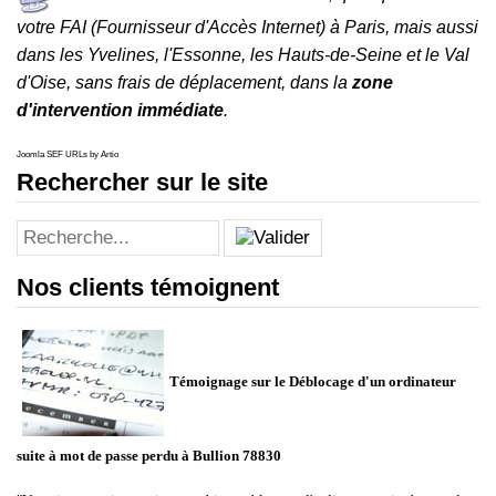
votre FAI (Fournisseur d'Accès Internet)
à
Paris
, mais aussi
dans
les
Yvelines
,
l'
Essonne
, les
Hauts-de-Seine
et le
Val
d'Oise
,
sans frais de déplacement, dans la
zone
d'intervention immédiate
.
Joomla SEF URLs by Artio
Rechercher sur le site
Nos clients témoignent
Témoignage sur le Déblocage d'un ordinateur
suite à mot de passe perdu à Bullion 78830