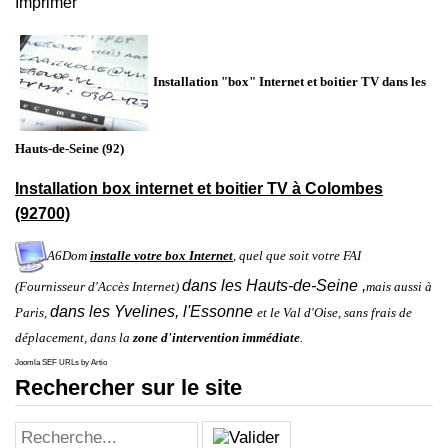
Imprimer
Installation "box" Internet et boitier TV dans les
Hauts-de-Seine
(92)
Installation box internet et boitier TV à Colombes
(92700)
A6Dom
installe votre box Internet
, quel que soit votre FAI
dans
les
Hauts-de-Seine
,
(Fournisseur d'Accès Internet)
mais aussi à
dans
les
Yvelines
,
l'
Essonne
Paris
,
et le
Val d'Oise
,
sans frais de
déplacement, dans la
zone d'intervention immédiate
.
Joomla SEF URLs by Artio
Rechercher sur le site