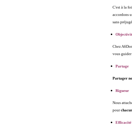
C'est à la fo
accordons u
sans préjugé
Objectivi
Chez A6Do
vous guider
Partage
P
artager no
Rigueur
Nous attach
pour
chacun
Efficacité