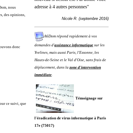
adresse à 4 autres personnes
"
Dom, nous
s, des opinions,
Nicole R. (septembre 2016)
A6Dom répond rapidement à vos
demandes d'
assistance informatique
sur les
 pouvons donc
Yvelines
, mais aussi
Paris
,
l'
Essonne
, les
Hauts-de-Seine
et le
Val d'Oise
, sans frais de
déplacement, dans la
zone d'intervention
immédiate
.
Témoignage sur
our ce suivi, que
l'éradication de virus informatique à Paris
17e (75017)