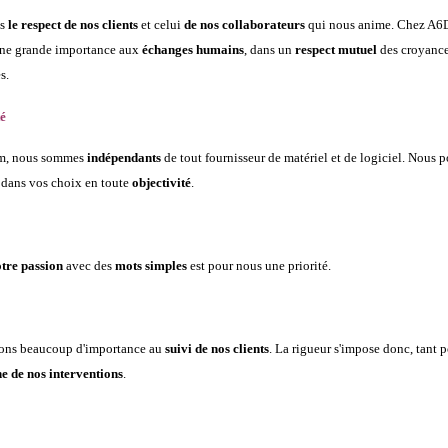
is
le respect de nos clients
et celui
de nos collaborateurs
qui nous anime. Chez A6
ne grande importance aux
échanges humains
, dans un
respect mutuel
des croyance
s.
té
m, nous sommes
indépendants
de tout fournisseur de matériel et de logiciel. Nous
 dans vos choix en toute
objectivité
.
tre passion
avec des
mots simples
est pour nous une priorité.
ons beaucoup d'importance au
suivi de nos clients
. La rigueur s'impose donc, tant p
e de nos interventions
.