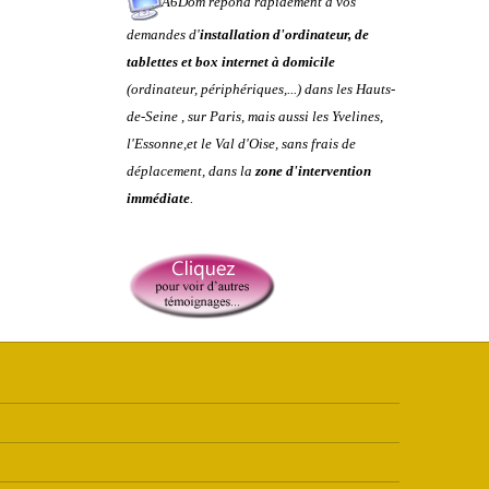
A6Dom répond rapidement à vos
demandes d'
installation d'ordinateur, de
tablettes et box internet à domicile
(ordinateur, périphériques,...) dans
les
Hauts-
de-Seine
,
sur
Paris
, mais aussi les
Yvelines
,
l'
Essonne
,et le
Val d'Oise
, sans frais de
déplacement, dans la
zone d'intervention
immédiate
.