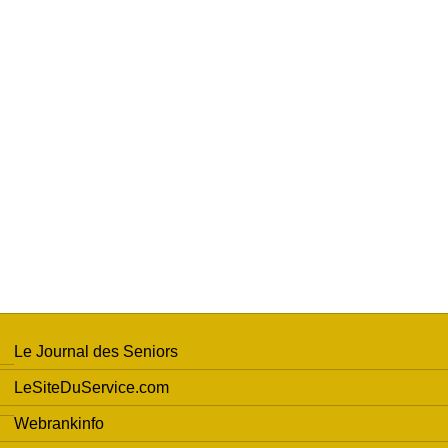
Le Journal des Seniors
LeSiteDuService.com
Webrankinfo