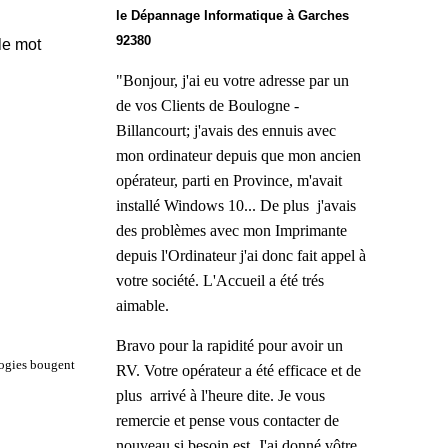
le Dépannage Informatique à Garches
92380
le mot
"
Bonjour, j'ai eu votre adresse par un
de vos Clients de Boulogne -
Billancourt; j'avais des ennuis avec
mon ordinateur depuis que mon ancien
opérateur, parti en Province, m'avait
installé Windows 10... De plus j'avais
des problèmes avec mon Imprimante
depuis l'Ordinateur j'ai donc fait appel à
votre société. L'Accueil a été trés
aimable.
Bravo pour la rapidité pour avoir un
logies bougent
RV. Vo
tre opérateur a été efficace et de
plus arrivé à l'heure dite. Je vous
remercie et pense vous contacter de
nouveau si besoin est. J'ai donné vôtre