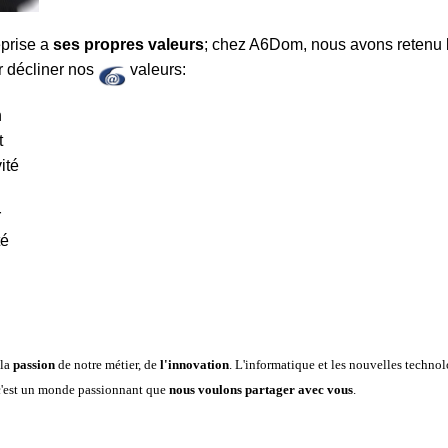
prise a
ses propres valeurs
; chez A6Dom, nous avons retenu 
r décliner nos
valeurs:
n
t
vité
r
té
 la
passion
de notre métier, de
l'innovation
. L'informatique et les nouvelles techno
 c'est un monde passionnant que
nous voulons partager avec vous
.