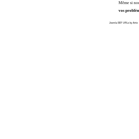
Même si nous
vos problè
Joomla SEF URLs by Artio