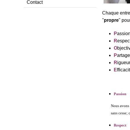
Contact
Chaque entre
"
propre
" pou
P
assio
R
espec
O
bjecti
P
artage
R
igueu
E
fficaci
Passion
Nous avons
sans cesse;
Respect