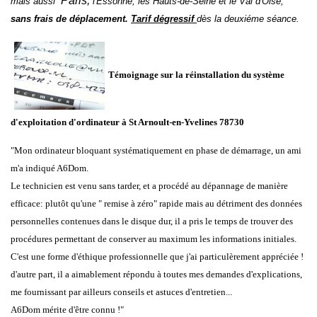
Paris
,
mais aussi
l'
Essonne
, les
Hauts-de-Seine
et le
Val d'Oise
,
sans frais de déplacement.
Tarif dégressif
dès la deuxiéme séance.
Témoignage sur la réinstallation du système
d'exploitation d'ordinateur à
St Arnoult-en-Yvelines 78730
"Mon ordinateur bloquant systématiquement en phase de démarrage, un ami
m'a indiqué A6Dom.
Le technicien est venu sans tarder, et a procédé au dépannage de manière
efficace: plutôt qu'une " remise à zéro" rapide mais au détriment des données
personnelles contenues dans le disque dur, il a pris le temps de trouver des
procédures permettant de conserver au maximum les informations initiales.
C'est une forme d'éthique professionnelle que j'ai particulèrement appréciée !
d'autre part, il a aimablement répondu à toutes mes demandes d'explications,
me fournissant par ailleurs conseils et astuces d'entretien...
A6Dom mérite d'être connu !"