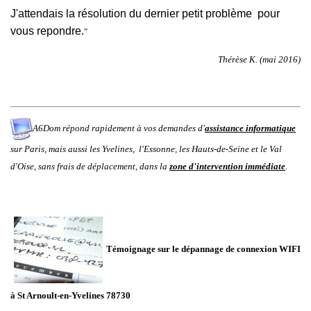
J'attendais la résolution du dernier petit problème pour
vous repondre.
"
Thérèse K. (mai 2016)
A6Dom répond rapidement à vos demandes d'
assistance informatique
sur
Paris
,
mais aussi
les
Yvelines
,
l'
Essonne
, les
Hauts-de-Seine
et le
Val
d'Oise
, sans frais de déplacement, dans la
zone d'intervention immédiate
.
Témoignage sur le dépannage de connexion WIFI
à
St Arnoult-en-Yvelines 78730