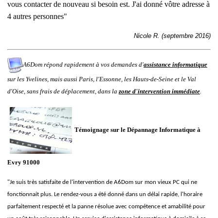
vous contacter de nouveau si besoin est. J'ai donné vôtre adresse à
4 autres personnes
"
Nicole R. (septembre 2016)
A6Dom répond rapidement à vos demandes d'
assistance informatique
sur les
Yvelines
, mais aussi
Paris
,
l'
Essonne
, les
Hauts-de-Seine
et le
Val
d'Oise
, sans frais de déplacement, dans la
zone d'intervention immédiate
.
Témoignage sur le Dépannage Informatique à
Evry 91000
"
Je suis très satisfaite de l'intervention de A6Dom sur mon vieux PC qui ne
fonctionnait plus. Le rendez-vous a été donné dans un délai rapide, l'horaire
parfaitement respecté et la panne résolue avec compétence et amabilité pour