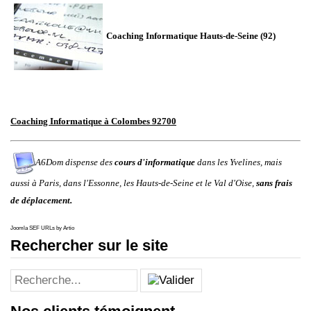
Coaching
Informatique Hauts-de-Seine (92)
Coaching Informatique à Colombes 92700
A6Dom dispense des
cours d'informatique
dans
les
Yvelines
, mais
aussi à
Paris
, dans
l'
Essonne
, les
Hauts-de-Seine
et le
Val d'Oise
,
sans frais
de déplacement.
Joomla SEF URLs by Artio
Rechercher sur le site