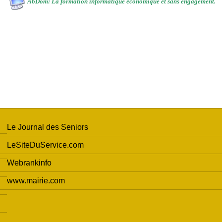
A6Dom: La formation informatique économique et sans engagement
.
Le Journal des Seniors
LeSiteDuService.com
Webrankinfo
www.mairie.com