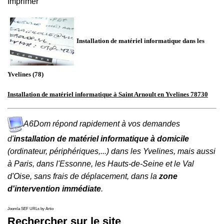
Imprimer
Installation de matériel informatique dans les
Yvelines
(78)
Installation de matériel informatique à Saint Arnoult en Yvelines 78730
A6Dom répond rapidement à vos demandes
d'
installation de matériel informatique à domicile
(ordinateur, périphériques,...) dans
les
Yvelines
, mais aussi
à
Paris
, dans
l'
Essonne
, les
Hauts-de-Seine
et le
Val
d'Oise
, sans frais de déplacement, dans la
zone
d'intervention immédiate
.
Joomla SEF URLs by Artio
Rechercher sur le site