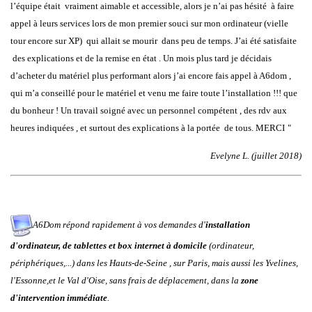
l’équipe était vraiment aimable et accessible, alors je n’ai pas hésité à faire
appel à leurs services lors de mon premier souci sur mon ordinateur (vielle
tour encore sur XP) qui allait se mourir dans peu de temps. J’ai été satisfaite
des explications et de la remise en état . Un mois plus tard je décidais
d’acheter du matériel plus performant alors j’ai encore fais appel à A6dom ,
qui m’a conseillé pour le matériel et venu me faire toute l’installation !!! que
du bonheur ! Un travail soigné avec un personnel compétent , des rdv aux
heures indiquées , et surtout des explications à la portée de tous. MERCI
"
Evelyne L. (juillet 2018)
A6Dom répond rapidement à vos demandes d'
installation
d'ordinateur, de tablettes et box internet à domicile
(ordinateur,
périphériques,...) dans
les
Hauts-de-Seine
,
sur
Paris
, mais aussi les
Yvelines
,
l'
Essonne
,et le
Val d'Oise
, sans frais de déplacement, dans la
zone
d'intervention immédiate
.