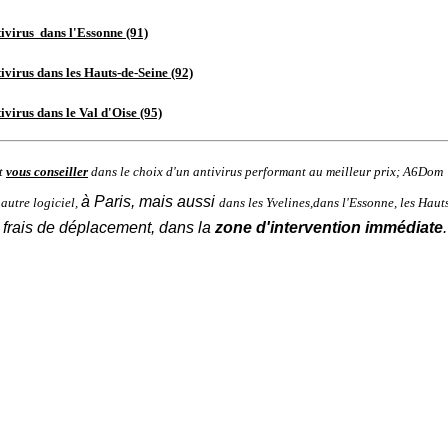
ntivirus
dans l'Essonne (91)
tivirus
dans les Hauts-de-Seine (92)
tivirus
dans le Val d'Oise (95)
t
vous conseiller
dans le choix d'un antivirus performant au meilleur prix; A6Do
à
Paris
,
mais aussi
 autre logiciel,
dans
les
Yvelines
,
dans
l'
Essonne
, les
Hauts
 frais de déplacement, dans la
zone d'intervention immédiate
.