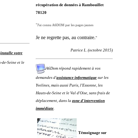
récupération de données à Rambouillet
78120
"
J'ai connu A6DOM par les pages jaunes
Je ne regrette pas, au contraire.
"
Patrice L. (octobre 2015)
m
installe votre
-de-Seine
et le
A6Dom répond rapidement à vos
demandes d'
assistance informatique
sur les
Yvelines
, mais aussi
Paris
,
l'
Essonne
, les
Hauts-de-Seine
et le
Val d'Oise
, sans frais de
déplacement, dans la
zone d'intervention
immédiate
.
Témoignage sur