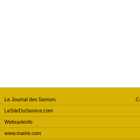
Le Journal des Seniors
C
LeSiteDuService.com
Webrankinfo
www.mairie.com