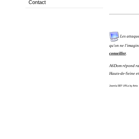
Contact
Les attaques
qu'on ne l'imagine
conseiller
.
A6Dom répond ra
Hauts-de-Seine
et
Joomla SEF URLs by Artio