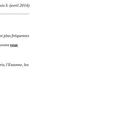
is S. (avril 2014)
nt plus fréquentes
pouvons
vous
ris
,
l'
Essonne
, les