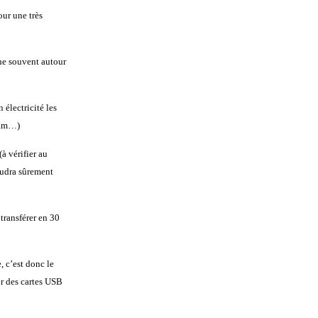
ur une très
ne souvent autour
électricité les
bcam…)
à vérifier au
audra sûrement
transférer en 30
 c’est donc le
r des cartes USB