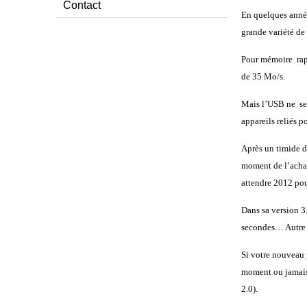
Contact
En quelques année
grande variété de
Pour mémoire rapp
de 35 Mo/s.
Mais l’USB ne ser
appareils reliés 
Après un timide dé
moment de l’achat
attendre 2012 pou
Dans sa version 3
secondes… Autre b
Si votre nouveau 
moment ou jamais 
2.0).