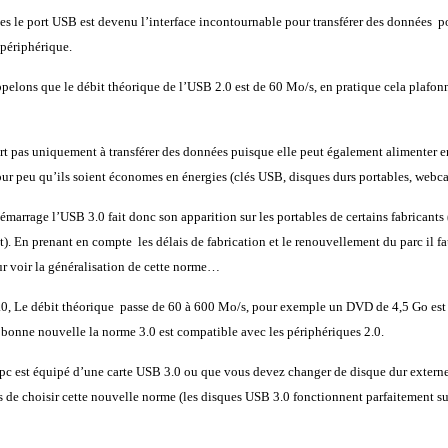
s le port USB est devenu l’interface incontournable pour transférer des données po
 périphérique.
elons que le débit théorique de l’USB 2.0 est de 60 Mo/s, en pratique cela plafon
t pas uniquement à transférer des données puisque elle peut également alimenter en 
pour peu qu’ils soient économes en énergies (clés USB, disques durs portables, we
marrage l’USB 3.0 fait donc son apparition sur les portables de certains fabricants (
). En prenant en compte les délais de fabrication et le renouvellement du parc il f
r voir la généralisation de cette norme…
.0, Le débit théorique passe de 60 à 600 Mo/s, pour exemple un DVD de 4,5 Go est 
onne nouvelle la norme 3.0 est compatible avec les périphériques 2.0.
pc est équipé d’une carte USB 3.0 ou que vous devez changer de disque dur externe,
de choisir cette nouvelle norme (les disques USB 3.0 fonctionnent parfaitement su