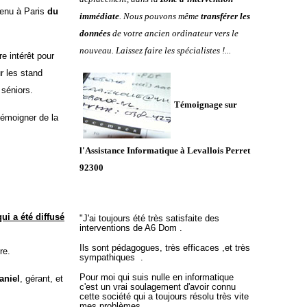
 tenu à Paris
du
immédiate
. Nous pouvons même
transférer les
données
de votre ancien ordinateur vers le
nouveau. Laissez faire les spécialistes !...
re intérêt pour
ur les stand
 séniors.
Témoignage sur
 témoigner de la
l'Assistance Informatique à Levallois Perret
92300
ui a été diffusé
"
J'ai toujours été très satisfaite des
interventions de A6 Dom .
Ils sont pédagogues, très efficaces ,et très
re.
sympathiques .
Pour moi qui suis nulle en informatique
aniel
, gérant, et
c'est un vrai soulagement d'avoir connu
cette société qui a toujours résolu très vite
mes problèmes .