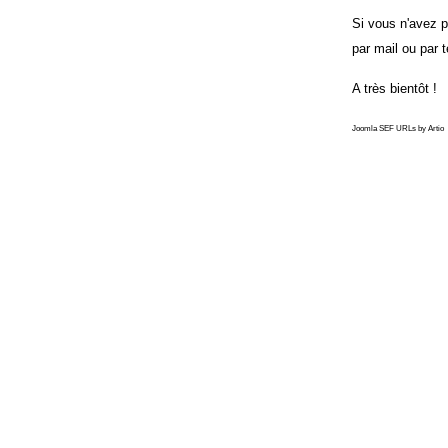
Si vous n'avez p
par mail ou par 
A très bientôt !
Joomla SEF URLs by Artio