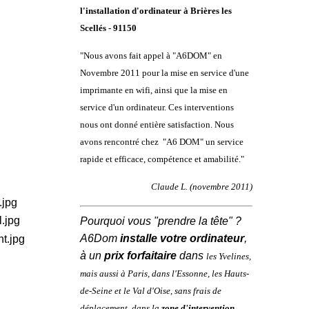
l'installation d'ordinateur à
Brières les
Scellés
- 91150
"Nous avons fait appel à "A6DOM" en
Novembre 2011 pour la mise en service d'une
imprimante en wifi, ainsi que la mise en
service d'un ordinateur. Ces interventions
nous ont donné entière satisfaction. Nous
avons rencontré chez "A6 DOM" un service
rapide et efficace, compétence et amabilité."
Claude L. (novembre 2011)
Pourquoi vous "prendre la tête" ?
A6Dom
installe votre ordinateur
,
à un
prix forfaitaire
dans
les
Yvelines
,
mais aussi à
Paris
, dans
l'
Essonne
, les
Hauts-
de-Seine
et le
Val d'Oise
,
sans frais de
déplacement, dans la
zone d'intervention