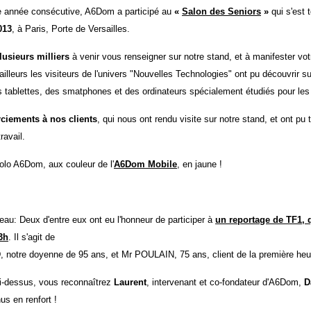
me année consécutive, A6Dom a participé au
«
Salon des Seniors
»
qui s'est
013
, à Paris, Porte de Versailles.
lusieurs milliers
à venir vous renseigner sur notre stand, et à manifester vot
'ailleurs les visiteurs de l'univers "Nouvelles Technologies" ont pu découvrir s
 tablettes, des smatphones et des ordinateurs spécialement étudiés pour les
ciements à nos clients
, qui nous ont rendu visite sur notre stand, et ont pu
ravail.
olo A6Dom, aux couleur de l'
A6Dom Mobile
, en jaune !
teau: Deux d'entre eux ont eu l'honneur de participer à
un reportage de TF1, q
3h
. Il s'agit de
tre doyenne de 95 ans, et Mr POULAIN, 75 ans, client de la première heu
ci-dessus, vous reconnaîtrez
Laurent
, intervenant et co-fondateur d'A6Dom,
D
us en renfort !